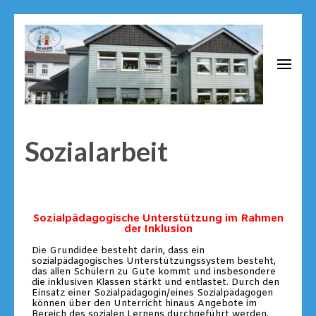
Schloss Schule Bevern
Grundschule neben dem Renaissance Schloss Bevern
Sozialarbeit
Sozialpädagogische Unterstützung im Rahmen
der Inklusion
Die Grundidee besteht darin, dass ein
sozialpädagogisches Unterstützungssystem besteht,
das allen Schülern zu Gute kommt und insbesondere
die inklusiven Klassen stärkt und entlastet. Durch den
Einsatz einer Sozialpädagogin/eines Sozialpädagogen
können über den Unterricht hinaus Angebote im
Bereich des sozialen Lernens durchgeführt werden,