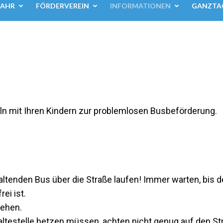
JAHR
FÖRDERVEREIN
INFORMATIONEN
GANZTA
eln mit Ihren Kindern zur problemlosen Busbeförderung.
altenden Bus über die Straße laufen! Immer warten, bis d
ei ist.
gehen.
altestelle hetzen müssen, achten nicht genug auf den St