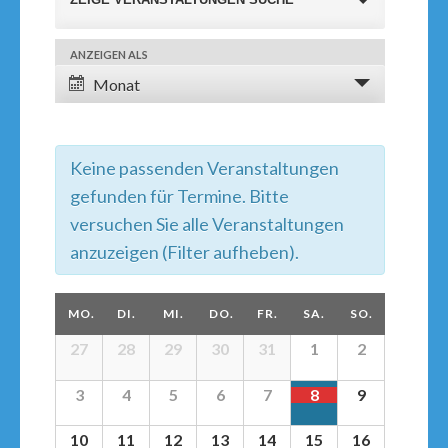
Suche
und
ANZEIGEN ALS
Veranstaltung
Ansichten,
Monat
Ansichten-
Navigation
Navigation
Keine passenden Veranstaltungen
gefunden für Termine. Bitte
versuchen Sie alle Veranstaltungen
anzuzeigen (Filter aufheben).
Kalender
MO.
DI.
MI.
DO.
FR.
SA.
SO.
von
27
28
29
30
31
1
2
Kalender
Veranstaltungen
von
3
4
5
6
7
8
9
Veranstaltungen
10
11
12
13
14
15
16