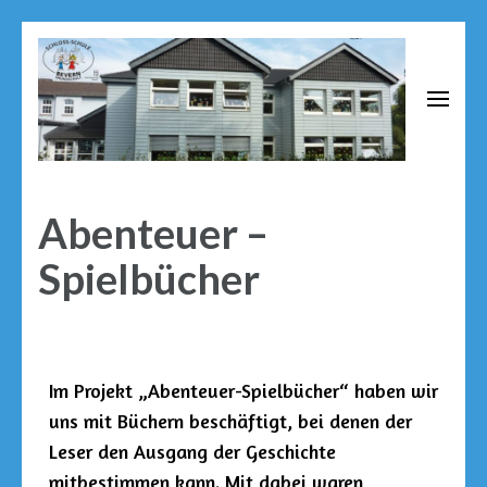
Schloss Schule Bevern
Grundschule neben dem Renaissance Schloss Bevern
Abenteuer –
Spielbücher
Im Projekt „Abenteuer-Spielbücher“ haben wir
uns mit Büchern beschäftigt, bei denen der
Leser den Ausgang der Geschichte
mitbestimmen kann. Mit dabei waren